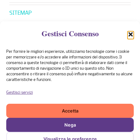
SITEMAP
Gestisci Consenso
CONVENZIONI
Per fornire le migliori esperienze, utilizziamo tecnologie come i cookie
Banco Posta
per memorizzare e/o accedere alle informazioni del dispositivo. Il
consenso a queste tecnologie ci permetterà di elaborare dati come il
PreviMedical
comportamento di navigazione o ID unici su questo sito. Non
acconsentire o ritirare il consenso può influire negativamente su alcune
UniSalute
caratteristiche e funzioni.
Pronto Care
Gestisci servizi
Fasdac
Casagit
Accetta
Nega
© 2014 Marco Griffo Dentista Palermo | Diritti Riservati |
Privacy
| Design by
Gruppo Ubiqui
|
Proweb
Visualizza le preferenze