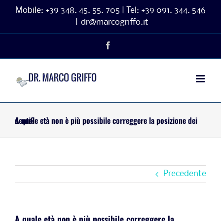
Salta
Mobile:
+39 348. 45. 55. 705 | Tel:
+39 091. 344. 546
|
dr@marcogriffo.it
al
contenuto
Facebook
A quale età non è più possibile correggere la posizione dei denti?
Precedente
A quale età non è più possibile correggere la