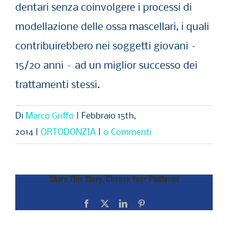
dentari senza coinvolgere i processi di
modellazione delle ossa mascellari, i quali
contribuirebbero nei soggetti giovani –
15/20 anni – ad un miglior successo dei
trattamenti stessi.
Di
Marco Griffo
|
Febbraio 15th,
2014
|
ORTODONZIA
|
0 Commenti
Share This Story, Choose Your Platform!
Facebook
X
LinkedIn
Pinterest