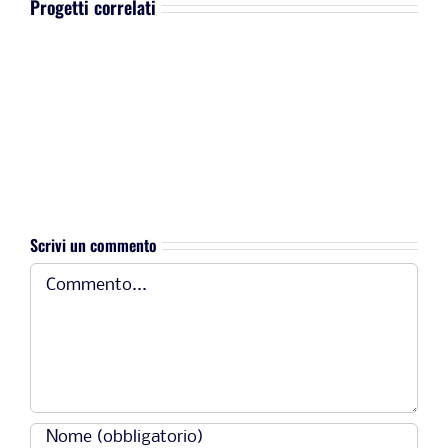
Progetti correlati
Le
otturazioni
in
amalgama
recano
danno
ai
denti
o
alla
persona?
Scrivi un commento
Commento