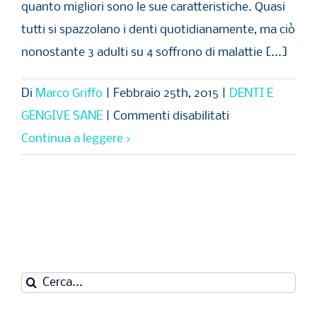
quanto migliori sono le sue caratteristiche. Quasi
tutti si spazzolano i denti quotidianamente, ma ciò
nonostante 3 adulti su 4 soffrono di malattie [...]
Di
Marco Griffo
|
Febbraio 25th, 2015
|
DENTI E
su
GENGIVE SANE
|
Commenti disabilitati
3
Continua a leggere
COSE
DA
FARE
PER
AVERE
DENTI
Cerca
E
per: