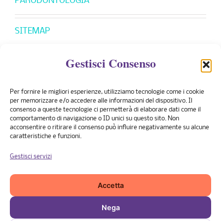
PARODONTOLOGIA
SITEMAP
Gestisci Consenso
CONVENZIONI
Per fornire le migliori esperienze, utilizziamo tecnologie come i cookie
Banco Posta
per memorizzare e/o accedere alle informazioni del dispositivo. Il
consenso a queste tecnologie ci permetterà di elaborare dati come il
PreviMedical
comportamento di navigazione o ID unici su questo sito. Non
acconsentire o ritirare il consenso può influire negativamente su alcune
UniSalute
caratteristiche e funzioni.
Pronto Care
Gestisci servizi
Fasdac
Casagit
Accetta
Nega
© 2014 Marco Griffo Dentista Palermo | Diritti Riservati |
Privacy
| Design by
Gruppo Ubiqui
|