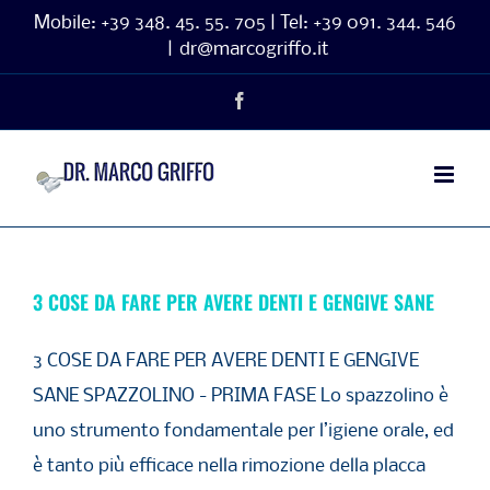
Salta
Mobile:
+39 348. 45. 55. 705 | Tel:
+39 091. 344. 546
|
dr@marcogriffo.it
al
contenuto
Facebook
3 COSE DA FARE PER AVERE DENTI E GENGIVE SANE
3 COSE DA FARE PER AVERE DENTI E GENGIVE
SANE SPAZZOLINO - PRIMA FASE Lo spazzolino è
uno strumento fondamentale per l’igiene orale, ed
è tanto più efficace nella rimozione della placca