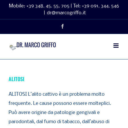
Salta
Mobile:
+39 348. 45. 55. 705 | Tel:
+39 091. 344. 546
|
dr@marcogriffo.it
al
contenuto
Facebook
ALITOSI
ALITOSI L’alito cattivo è un problema molto
frequente. Le cause possono essere molteplici.
Può avere origine da patologie gengivali e
parodontali, dal fumo di tabacco, dall’abuso di