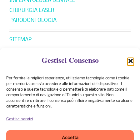
IMPLANTOLOGIA DENTALE
CHIRURGIA LASER
PARODONTOLOGIA
SITEMAP
Gestisci Consenso
CONVENZIONI
Per fornire le migliori esperienze, utilizziamo tecnologie come i cookie
Banco Posta
per memorizzare e/o accedere alle informazioni del dispositivo. Il
consenso a queste tecnologie ci permetterà di elaborare dati come il
PreviMedical
comportamento di navigazione o ID unici su questo sito. Non
acconsentire o ritirare il consenso può influire negativamente su alcune
UniSalute
caratteristiche e funzioni.
Pronto Care
Gestisci servizi
Fasdac
Casagit
Accetta